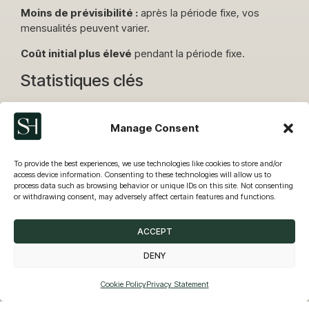
Moins de prévisibilité :
après la période fixe, vos
mensualités peuvent varier.
Coût initial plus élevé
pendant la période fixe.
Statistiques clés
Préférences au Portugal
Manage Consent
En général, la plupart des prêts hypothécaires au
Portugal sont à taux variable.
To provide the best experiences, we use technologies like cookies to store and/or
Cependant, la demande de taux fixes augmente car les
access device information. Consenting to these technologies will allow us to
process data such as browsing behavior or unique IDs on this site. Not consenting
emprunteurs recherchent plus de stabilité.
or withdrawing consent, may adversely affect certain features and functions.
Taux d’intérêt moyen
ACCEPT
Le taux d’intérêt moyen des prêts hypothécaires au
Portugal varie en fonction des conditions du marché et
DENY
SIMULATION DE CRÉDIT
des politiques bancaires.
Cookie Policy
Privacy Statement
En 2023, le taux moyen était d’environ
2,5 %
pour les