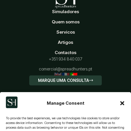
Simuladores
Quem somos
Servicos
Artigos
Contactos
+351 934 840 037
comercial@spreadhunters.pt
🇬🇧
🇫🇷
🇵🇹
MARQUE UMA CONSULTA
Manage Consent
To provide the best experiences, we use technologies like cookies to store and/or
access device information. Consenting to these technologies will allow us to
process data such as browsing behavior or unique IDs on this site. Not consenting
CALCULE SEU IMT