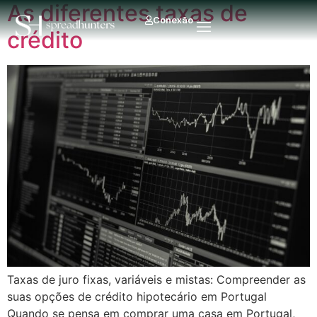
As diferentes taxas de
Conexão
crédito
Taxas de juro fixas, variáveis e mistas: Compreender as
suas opções de crédito hipotecário em Portugal
Quando se pensa em comprar uma casa em Portugal,