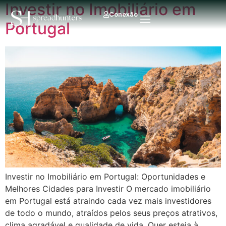
Investir no Imobiliário em
Conexão
Portugal
Investir no Imobiliário em Portugal: Oportunidades e
Melhores Cidades para Investir O mercado imobiliário
em Portugal está atraindo cada vez mais investidores
de todo o mundo, atraídos pelos seus preços atrativos,
clima agradável e qualidade de vida. Quer esteja à